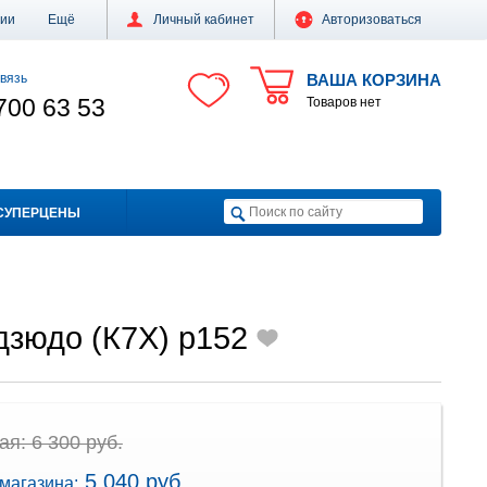
ции
Ещё
Личный кабинет
Авторизоваться
вязь
ВАША КОРЗИНА
700 63 53
Товаров нет
СУПЕРЦЕНЫ
дзюдо (К7Х) р152
я: 6 300 руб.
5 040 руб.
магазина: