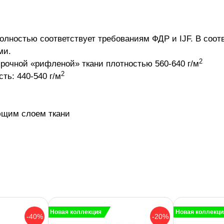
олностью соответствует требованиям ФДР и IJF.
В соот
ми.
2
прочной «рифленой» ткани плотностью 560-640 г/м
2
ть: 440-540 г/м
ющим слоем ткани
Новая коллекция
Новая коллекци
-40%
-20%