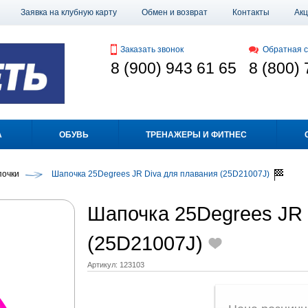
Заявка на клубную карту
Обмен и возврат
Контакты
Ак
Заказать звонок
Обратная с
8 (900) 943 61 65
8 (800) 
А
ОБУВЬ
ТРЕНАЖЕРЫ И ФИТНЕС
очки
Шапочка 25Degrees JR Diva для плавания (25D21007J)
Шапочка 25Degrees JR 
(25D21007J)
Артикул:
123103