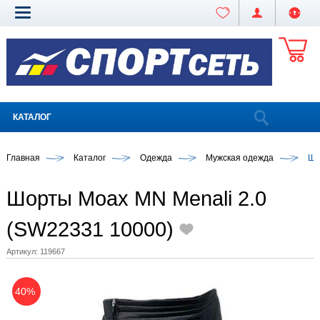
КАТАЛОГ
Главная
Каталог
Одежда
Мужская одежда
Шо
Шорты Moax MN Menali 2.0
(SW22331 10000)
Артикул:
119667
40%