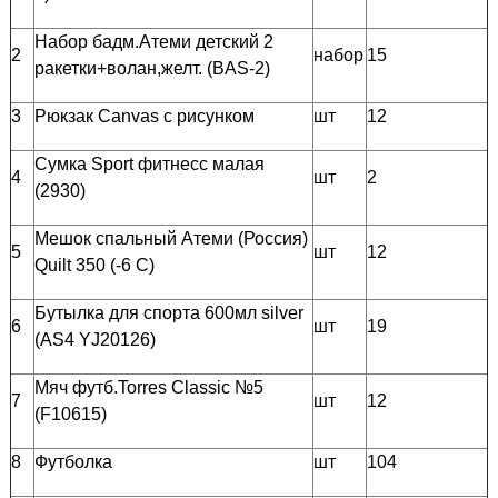
Набор бадм.Атеми детский 2
2
набор
15
ракетки+волан,желт. (BAS-2)
3
Рюкзак Canvas с рисунком
шт
12
Сумка Sport фитнесс малая
4
шт
2
(2930)
Мешок спальный Атеми (Россия)
5
шт
12
Quilt 350 (-6 C)
Бутылка для спорта 600мл silver
6
шт
19
(AS4 YJ20126)
Мяч футб.Torres Classic №5
7
шт
12
(F10615)
8
Футболка
шт
104