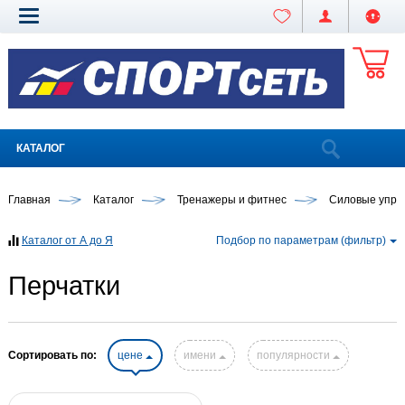
КАТАЛОГ
Главная
Каталог
Тренажеры и фитнес
Силовые упра
Каталог от А до Я
Подбор по параметрам (фильтр)
Перчатки
Сортировать по:
цене
имени
популярности