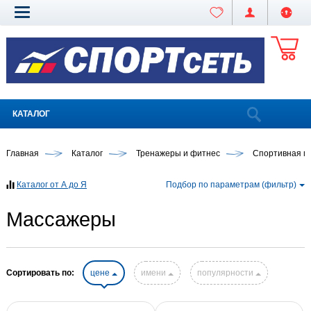
КАТАЛОГ
Главная
Каталог
Тренажеры и фитнес
Спортивная м
Каталог от А до Я
Подбор по параметрам (фильтр)
Массажеры
Сортировать по:
цене
имени
популярности