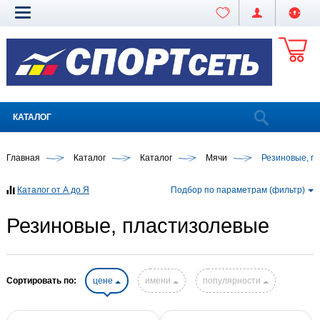
КАТАЛОГ
Главная
Каталог
Каталог
Мячи
Резиновые, п
Каталог от А до Я
Подбор по параметрам (фильтр)
Резиновые, пластизолевые
Сортировать по:
цене
имени
популярности