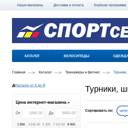
Наши магазины
Доставка и оплата
Клубная программа
КАТАЛОГ
ВЕЛОСИПЕДЫ
ОДЕЖД
Главная
Каталог
Тренажеры и фитнес
Турники,
Каталог от А до Я
Турники, ш
Цена интернет-магазина
Сортировать по:
цен
От
До
1 890
3 642.50
5 395
7 147.50
8 900