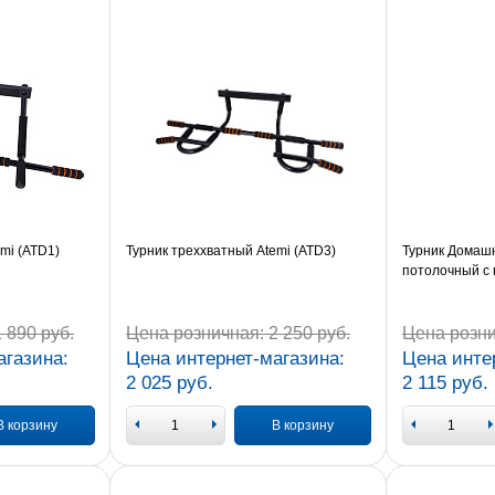
mi (ATD1)
Турник треххватный Atemi (ATD3)
Турник Домаш
потолочный с
 890 руб.
Цена розничная:
2 250 руб.
Цена розни
агазина:
Цена интернет-магазина:
Цена инте
2 025 руб.
2 115 руб.
В корзину
В корзину