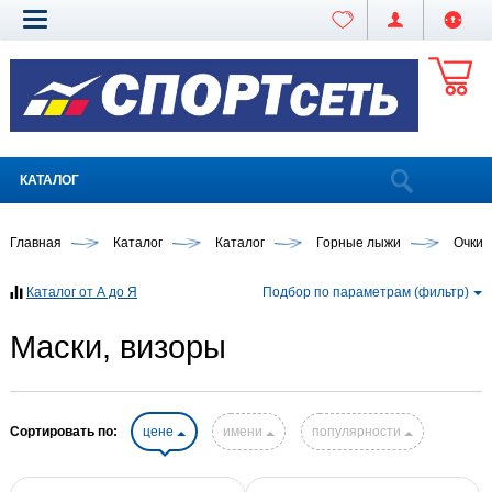
КАТАЛОГ
Главная
Каталог
Каталог
Горные лыжи
Очки,
Каталог от А до Я
Подбор по параметрам (фильтр)
Маски, визоры
Сортировать по:
цене
имени
популярности