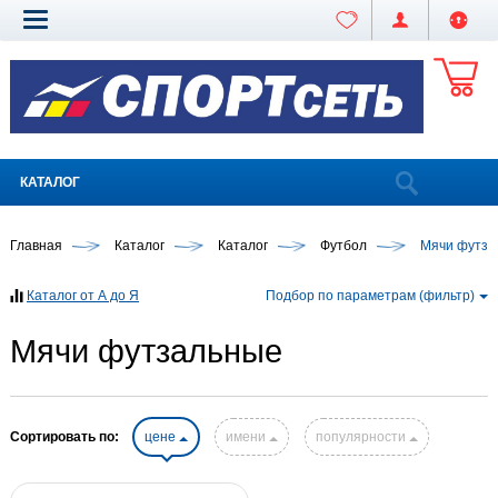
КАТАЛОГ
Главная
Каталог
Каталог
Футбол
Мячи футза
Каталог от А до Я
Подбор по параметрам (фильтр)
Мячи футзальные
Сортировать по:
цене
имени
популярности