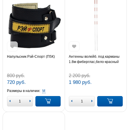
Напульсник Рэй-Спорт (П5К)
Антенны волейб. под карманы
1.8м фиберглас,бело-красный
(FS №1.8)
800 руб.
2 200 руб.
720 руб.
1 980 руб.
Размеры в наличии:
M