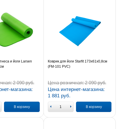
тнеса и йоги Larsen
Коврик для йоги Starfit 173x61x0,8см
cм
(FM-101 PVC)
чная:
2 090 руб.
Цена розничная:
2 090 руб.
рнет-магазина:
Цена интернет-магазина:
1 881 руб.
В корзину
В корзину