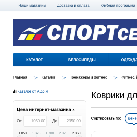
Наши магазины
Доставка и оплата
Клубная программа
КАТАЛОГ
ВЕЛОСИПЕДЫ
ОДЕЖД
Главная
Каталог
Тренажеры и фитнес
Фитнес, 
Каталог от А до Я
Коврики дл
Цена интернет-магазина
Сортировать по:
цен
От
До
1 050
1 375
1 700
2 025
2 350