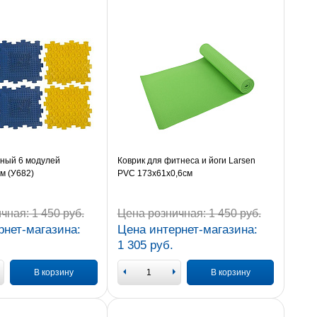
жный 6 модулей
Коврик для фитнеса и йоги Larsen
см (У682)
PVC 173х61х0,6см
чная:
1 450 руб.
Цена розничная:
1 450 руб.
рнет-магазина:
Цена интернет-магазина:
1 305 руб.
В корзину
В корзину