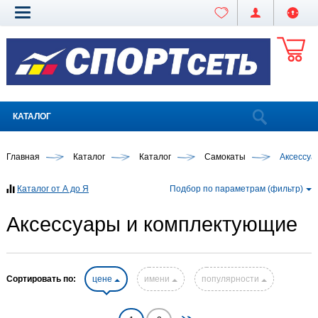
КАТАЛОГ
Главная
Каталог
Каталог
Самокаты
Аксессуа
Каталог от А до Я
Подбор по параметрам (фильтр)
Аксессуары и комплектующие
Сортировать по:
цене
имени
популярности