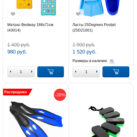
Матраc Bestway 188х71см
Ласты 25Degrees Pooljet
(43014)
(25D21001)
1 400 руб.
1 900 руб.
980 руб.
1 520 руб.
Размеры в наличии:
XL
Распродажа
-20%