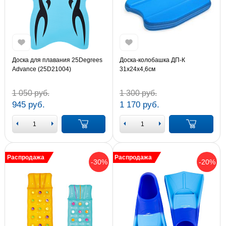
Доска для плавания 25Degrees
Доска-колобашка ДП-К
Advance (25D21004)
31x24x4,6cм
1 050 руб.
1 300 руб.
945 руб.
1 170 руб.
Распродажа
Распродажа
-30%
-20%