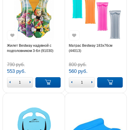
Жилет Bestway надувной с
Матраc Bestway 183х76см
подголовником 3-6л (91030)
(44013)
790 руб.
800 руб.
553 руб.
560 руб.