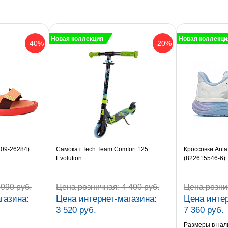
Новая коллекция
Новая коллекци
-40%
-20%
709-26284)
Самокат Tech Team Comfort 125
Кроссовки Anta
Evolution
(822615546-6)
990 руб.
Цена розничная:
4 400 руб.
Цена розни
газина:
Цена интернет-магазина:
Цена интер
3 520 руб.
7 360 руб.
Размеры в нал