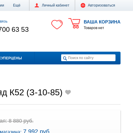
ции
Ещё
Личный кабинет
Авторизоваться
вязь
ВАША КОРЗИНА
700 63 53
Товаров нет
СУПЕРЦЕНЫ
д К52 (З-10-85)
я: 8 880 руб.
7 992 руб.
магазина: