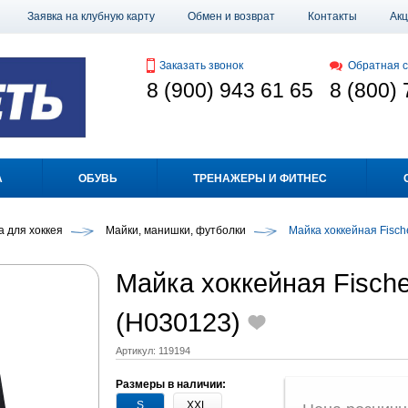
Заявка на клубную карту
Обмен и возврат
Контакты
Ак
Заказать звонок
Обратная с
8 (900) 943 61 65
8 (800) 
А
ОБУВЬ
ТРЕНАЖЕРЫ И ФИТНЕС
 для хоккея
Майки, манишки, футболки
Майка хоккейная Fische
Майка хоккейная Fische
(H030123)
Артикул:
119194
Размеры в наличии:
S
XXL