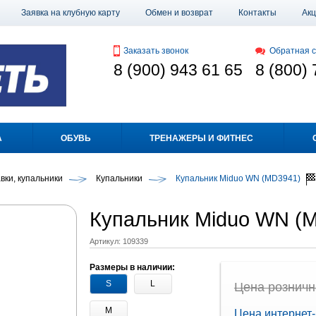
Заявка на клубную карту
Обмен и возврат
Контакты
Ак
Заказать звонок
Обратная с
8 (900) 943 61 65
8 (800) 
А
ОБУВЬ
ТРЕНАЖЕРЫ И ФИТНЕС
вки, купальники
Купальники
Купальник Miduo WN (MD3941)
Купальник Miduo WN (
Артикул:
109339
Размеры в наличии:
S
L
Цена рознична
M
Цена интернет-