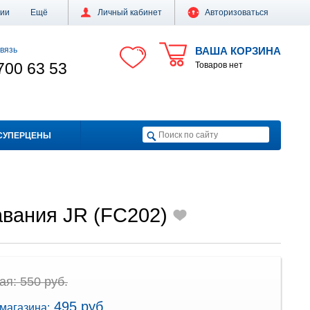
ции
Ещё
Личный кабинет
Авторизоваться
вязь
ВАША КОРЗИНА
700 63 53
Товаров нет
СУПЕРЦЕНЫ
авания JR (FC202)
я: 550 руб.
495 руб.
магазина: