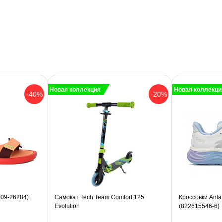
Новая коллекция
Новая коллекци
-40%
-20%
709-26284)
Самокат Tech Team Comfort 125
Кроссовки Anta
Evolution
(822615546-6)