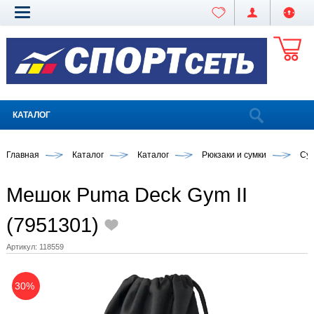
КАТАЛОГ
Главная
Каталог
Каталог
Рюкзаки и сумки
Су
Мешок Puma Deck Gym II
(7951301)
Артикул:
118559
30%