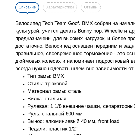
Описание
Характеристики
Отзывы
Велосипед Tech Team Goof. BMX собран на началь
культурой, учится делать Bunny hop, Wheelie и др
предназначены для высоких нагрузок, и более п
достаточно. Велосипед оснащен передним и задни
правильное, своевременное торможение - это осно
дюймовых колесах и напоминает подростковый ве
всегда нужно надевать шлем вне зависимости от 
Тип рамы: BMX
Стиль: трюковой
Материал рамы: сталь
Вилка: стальная
Рулевая: 1 1/8 внешние чашки, сепараторн
Руль: стальной 600 мм
Вынос: алюминиевый 40 мм, front load
Педали: пластик 1/2"