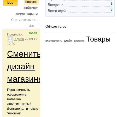
новизне
Все
1
Внедрено
рейтингу
3
Всего идей
комментариям
Сортировать по:
0
Облако тегов
Новая
Предложил
Товары
Админ
22.09.17
Благодарность
Дизайн
Доставка
12:29
Сменить
дизайн
магазина
Пора изменить
оформление
магазина.
Добавить новый
функционал и новые
"плюшки"