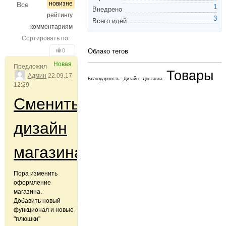
новизне
Все
1
Внедрено
рейтингу
3
Всего идей
комментариям
Сортировать по:
0
Облако тегов
Новая
Предложил
Товары
Админ
22.09.17
Благодарность
Дизайн
Доставка
12:29
Сменить
дизайн
магазина
Пора изменить
оформление
магазина.
Добавить новый
функционал и новые
"плюшки"